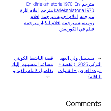
مترجم
En
En kärlekshistoria 1970
kärlekshistoria 1970 مترجم
افلام اثارة
مترجمة
افلام اجنبية مترجمة
افلام
رومنسية مترجمة
افلام للكبار مترجمة
فيلم في الكورنيش
←
مسلسل ولي العهد
قصة الناشط الكويتي
التركي 2025: (القصة +
مساعد المسيليم: إليك
موعد العرض + القنوات
تفاصيل كاملة بالفيديو
الناقلة)
→
Comments