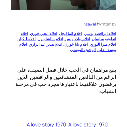
in
sawalif
Written by
افلام الراقصة بوسي
, 
افلام الينا انجل
, 
افلام انجي خوري
, 
افلام
انطونيو سليمان
, 
افلام بيان يونس
, 
افلام ساشا بيرل
, 
افلام للكبار
, 
افلام ميرا النوري
, 
افلام نايا خوري
, 
افلام هدير عبد الرازق
, 
افلام
يوسف خليل الوحش التونسي
يقع مراهقان في الحب خلال فصل الصيف، على
الرغم من البالغين المتشائمين والرافضين الذين
يرفضون علاقتهما باعتبارها مجرد حب في مرحلة
الشباب.
A love story 1970
A love story 1970