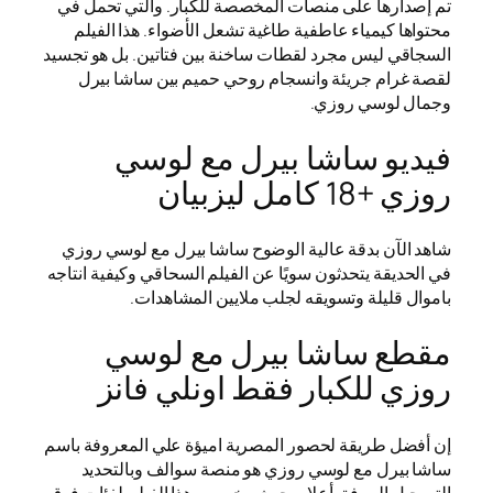
تم إصدارها على منصات المخصصة للكبار. والتي تحمل في
محتواها كيمياء عاطفية طاغية تشعل الأضواء. هذا الفيلم
السجاقي ليس مجرد لقطات ساخنة بين فتاتين. بل هو تجسيد
لقصة غرام جريئة وانسجام روحي حميم بين ساشا بيرل
وجمال لوسي روزي.
فيديو ساشا بيرل مع لوسي
روزي +18 كامل ليزبيان
شاهد الآن بدقة عالية الوضوح ساشا بيرل مع لوسي روزي
في الحديقة يتحدثون سويًا عن الفيلم السحاقي وكيفية انتاجه
باموال قليلة وتسويقه لجلب ملايين المشاهدات.
مقطع ساشا بيرل مع لوسي
روزي للكبار فقط اونلي فانز
إن أفضل طريقة لحصور المصرية اميؤة علي المعروفة باسم
ساشا بيرل مع لوسي روزي هو منصة سوالف وبالتحديد
التسجيل المرفق أعلاه. حيث مخصص هذا الفيلم لفئات فوق