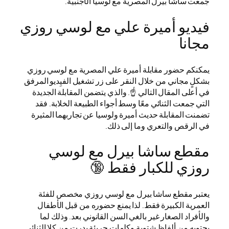
جمعت ساشا بيرل المصرية مع لوسيا الأجنبية.
فيديو أميرة علي مع لوسي روزي
مجانا
يمكنكم حضور مقابلة أميرة علي المصرية مع لوسي روزي
بشكلٍ مجاني من خلال النقر على زر تشغيل الفيِديو المرفق
في أعلى المقال التالي ☝️. والذي يتضمن المقابلة الجديدة
التي جمعت الثنائي معًا وسط أجواء الطبيعة الخلابة. فقد
تضمنت المقابلة حديث أميرة ولوسيا عن تجاربهما المثيرة
في الرقص والتعري وما إلى ذلك.
مقطع ساشا بيرل مع لوسي
روزي للكبار فقط 🔞
يعتبر مقطع ساشا بيرل مع لوسي روزي مخصص للفئة
العمرية الكبيرة فقط. لذا يمنع حضوره من قبل الأطفال
والأفراد الصغار غير بالغي السن القانوني بعد. وذلك لما
يحتويه من ألفاظ شتوية وكلمات جريئة بدرت من كلا الثنائي.