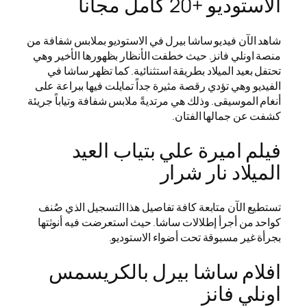
الاستوديو +20 كامل مجانا
شاهد الآن فيديو ساشا بيرل في الاستوديو بملابس شفافة من
منصة اونلي فانز. حيث خطفت الأنظار بظهورها الأخير وهي
تحتفل بعيد الميلاد بطريقة استثنائية. كما تظهر ساشا في
الفيديو وهي تؤدي رقصة مثيرة جداً تمايلت فيها ببراعة على
أنغام الموسيقى. وذلك هي مرتديةً ملابس شفافة وتياباً جريئة
كشفت عن جمالها الفتان.
فيلم اميرة علي بتياب العيد
الميلاد نار شرار
تستطيع الآن متابعة كافة تفاصيل هذا التسجيل الذي صُنف
كواحد من أجرأ إطلالات ساشا. حيث استعرضت فيه أنوثتها
بجرأة غير مسبوقة تحت أضواء الاستوديو.
افلام ساشا بيرل بالكريسمس
اونلي فانز