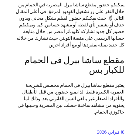
يمكنكم حضور مقطع ساشا بيرل المصرية في الحمام من
خلال النقر على زر تشغيل الفيِديو المرفق في أعلى المقال
التالي ☝️. حيث يمكنكم حضور الفيلم بشكلٍ مجاني وبدون
حذف أو تشفير لأي لقطة أو مشهد حساس. كما ويمكنكم
حضور كل جديد تشاركه كليوباترا مصر من خلال متابعة
حسابها الرسمي على منصة التويتر. حيث تشارك من خلاله
كل جديد تمثله بمفردها أو مع أفراد آخرين.
مقطع ساشا بيرل في الحمام
للكبار بس
يعتبر مقطع ساشا بيرل في الحمام مخصص للشريحة
العمرية الكبيرة فقط. لذا يمنع حضوره من قبل الأطفال
والأفراد الصغار غير بالغي السن القانوني بعد. وذلك لما
يحتويه من مشاهد ساخنة حصلت بين المصرية وحبيبها في
جاكوزي الحمام.
18 فبراير، 2026