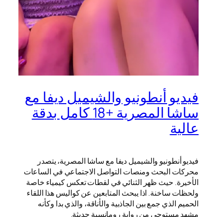
فيديو أنطونيو والشيميل ديفا مع
ساشا المصرية +18 كامل بدقة
عالية
فيديو أنطونيو والشيميل ديفا مع ساشا المصرية، يتصدر
محركات البحث ومنصات التواصل الاجتماعي في الساعات
الأخيرة. حيث ظهر الثنائي في لقطات تعكس كيمياء خاصة
ولحظات ساخنة. اذا يبحث المتابعين عن كواليس هذا اللقاء
الحميم الذي جمع بين الجاذبية والأناقة، والذي بدا وكأنه
مشهد مستوحى من رواية رومانسية حديثة.