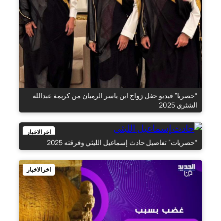
“حصريا” فيديو حفل زواج ابن ياسر الرميان من كريمة عبدالله
الشثري 2025
اخر الاخبار
“حصريات” تفاصيل حادث إسماعيل الليثي وفرقته 2025
اخر الاخبار