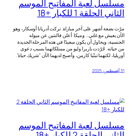
مسلسل لعبة المفاتيح الموسم
الثاني الحلقة 1 للكبار +18
مرّت بضعة أشهر على آخر مباراة. تركت أدريانا أوسكار، وهو
الآن يعيش مع غابي… وميكا. أعلن فالنتين عن ميوله
الجنسية، ويحاول أن يكون سعيدًا في هذه المرحلة الجديدة
من حياته. جُرّدت باربرا وليو من ممتلكاتهما بسبب دعوى
أوريليا، لكنهما تبنّيا كارمن، وأصبح لديهما الآن “شريك حياة”.
31 أغسطس، 2025
مسلسل لعبة المفاتيح الموسم
الثاني الحلقة 2 للكبار +18