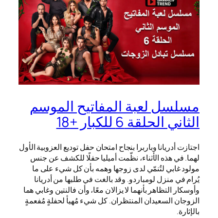
مسلسل لعبة المفاتيح الموسم
الثاني الحلقة 6 للكبار +18
اجتازت أدريانا وباربرا بنجاح امتحان حفل توديع العزوبية الأول
لهما. في هذه الأثناء، نظّمت أميليا حفلًا للكشف عن جنس
مولود غابي لتُنمّي لدى زوجها وهمه بأن كل شيء على ما
يُرام في منزل لومباردو. وقد بالغت في طلبها من أدريانا
وأوسكار التظاهر بأنهما لا يزالان معًا، وأن فالنتين وغابي هما
الزوجان السعيدان المنتظران. كل شيء مُهيأ لحفلةٍ مُفعمةٍ
بالإثارة.