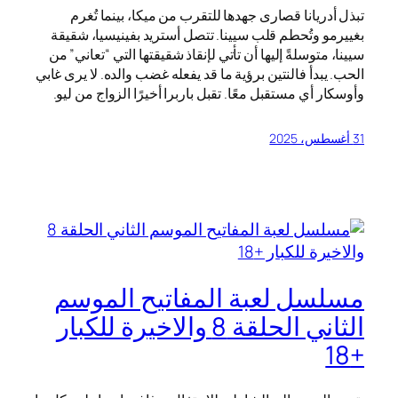
تبذل أدريانا قصارى جهدها للتقرب من ميكا، بينما تُغرم
بغييرمو وتُحطم قلب سيينا. تتصل أستريد بفينيسيا، شقيقة
سيينا، متوسلةً إليها أن تأتي لإنقاذ شقيقتها التي “تعاني” من
الحب. يبدأ فالنتين برؤية ما قد يفعله غضب والده. لا يرى غابي
وأوسكار أي مستقبل معًا. تقبل باربرا أخيرًا الزواج من ليو.
31 أغسطس، 2025
مسلسل لعبة المفاتيح الموسم
الثاني الحلقة 8 والاخيرة للكبار
+18