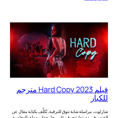
فيلم Hard Copy 2023 مترجم
للكبار
شارلوت، مراسلة شابة تتوق للترقية، تُكلَّف بكتابة مقال عن
الجنس في مدينتها. تتعرف على رجلٍ جذابٍ مولعٍ بالمغامرة،