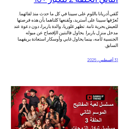
تُلقي أدريانا باللوم على سيينا في كل ما حدث منذ لقائهما.
تُعرّفها سيينا على أستريد، وتُقنعها كلتاهما بأن هذه فرصتها
للعيش بحرية تامة. تظهر غلوريا، والدة باربرا، دون دعوة عند
مدخل منزل باربرا. يحاول فالنتين الإفصاح عن ميوله
الجنسية لأمه، بينما يحاول غابي وأوسكار استعادة بريقهما
السابق.
31 أغسطس، 2025