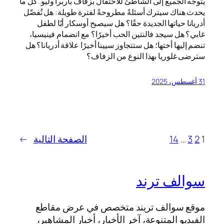
يتوجه الجميع إلى الشاطئ للاحتفال بزفاف باربرا وليو. كل ما
يحدث هناك سيترك أسئلةً مطروحةً لفترة طويلة: هل تُفضّل
أدريانا حياتها الجديدة حقًا؟ هل سيصبح أوسكار أبًا لطفل
غابي؟ هل سيجد فالنتين الحب أخيرًا؟ مع انضمام فينيسيا،
تنضم إليها أختها؛ هل ستتجاوز سيينا أخيرًا علاقة أدريانا؟ هل
سترضى غلوريا بهذا النوع من الزفاف؟
31 أغسطس، 2025
1
2
3
…
14
الصفحة التالية
→
سوالف ترند
موقع سوالف تريند متخصص في عرض مقاطع
الفيديو المتنوعة، آخر الأخبار، أخبار المشاهير،