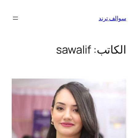
تخطى
إلى
سوالف ترند
المحتوى
الكاتب:
sawalif