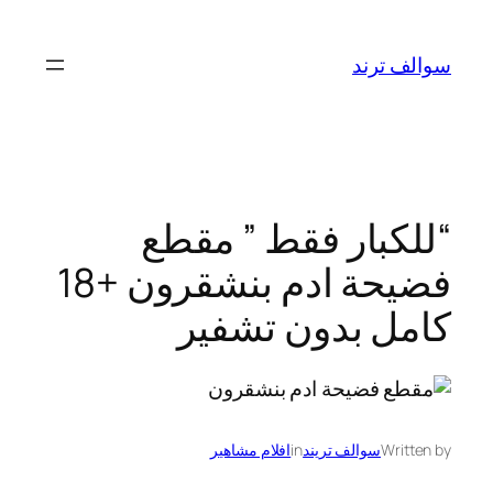
تخطى
إلى
سوالف ترند
المحتوى
“للكبار فقط ” مقطع
فضيحة ادم بنشقرون +18
كامل بدون تشفير
Written by
سوالف تريند
in
افلام مشاهير