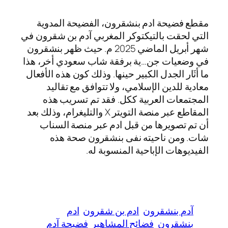
مقطع فضيحة ادم بنشقرون، الفضيحة المدوية
التي لحقت بالتيكتوكر المغربي آدم بن شقرون في
شهر أبريل الماضي 2025 م. حيث ظهر بنشقرون
في وضعيات جن…ية برفقة شاب سعودي أخر، هذا
ما أثَار الجدل الكبير حينها. وذلك كون هذه الأفعال
معادية للدين الإسلامي، ولا تتوافق مع تقاليد
المجتمعات العربية ككل. فقد تم تسريب هذه
المقاطع عبر منصة التويتر X والتليغرام، وذلك بعد
أن تم تصويرها من قبل ادم عبر منصة السناب
شات. ومن ناحيته نفى بنشقرون صحة هذه
الفيديوهات الإباحية المنسوبة له.
آدم بنشقرون
ادم بن شقرون
ادم
بنشقرون
فضائح المشاهير
فضيحة آدم