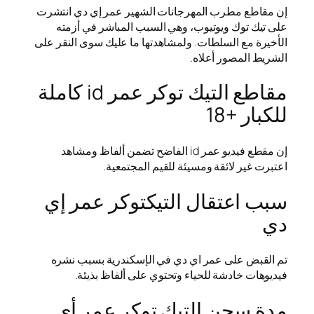
إن مقاطع مطرب المهرجانات الشهير عمر إي دي انتشرت
على تيك توك ويوتيوب، وهي السبب المباشر في أزمته
الأخيرة مع السلطات. ولمشاهدتها ما عليك سوى النقر على
الشريط المصور أعلاه.
مقاطع التيك توكر عمر id كاملة
للكبار +18
إن مقطع فيديو عمر id الفاضح تضمن ألفاظ ومشاهد
اعتبرت غير لائقة ومسيئة للقيم المجتمعية.
سبب اعتقال التيكتوكر عمر إي
دي
تم القبض على عمر اي دي في الإسكندرية بسبب نشره
فيديوهات خادشة للحياء وتحتوي على ألفاظ بذيئة.
مدة سجن التيك توكر عمر أي