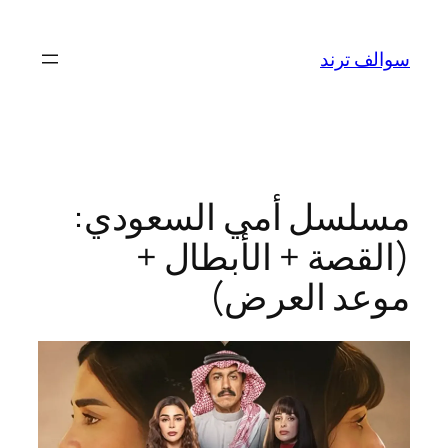
تخطى
إلى
سوالف ترند
المحتوى
مسلسل أمي السعودي:
(القصة + الأبطال +
موعد العرض)