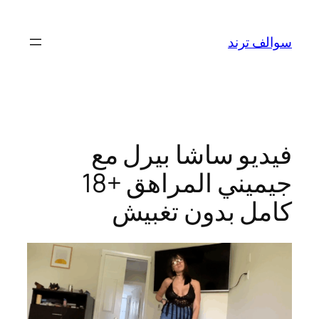
تخطى
إلى
سوالف ترند
المحتوى
فيديو ساشا بيرل مع
جيميني المراهق +18
كامل بدون تغبيش