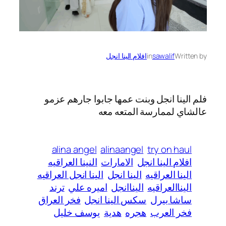
Written by
sawalif
in
افلام الينا انجل
فلم الينا انجل وبنت عمها جابوا جارهم عزمو
عالشاي لممارسة المتعه معه
alina angel
alinaangel
try on haul
افلام الينا انجل
الامارات
النينا العراقيه
الينا العراقيه
الينا انجل
الينا انجل العراقيه
اليناالعراقيه
اليناانجل
اميره علي
ترند
ساشا بيرل
سكس الينا انجل
فخر العراق
فخر العرب
هجره
هدية
يوسف خليل