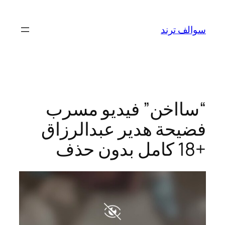
تخطى
إلى
سوالف ترند
المحتوى
“سااخن” فيديو مسرب
فضيحة هدير عبدالرزاق
+18 كامل بدون حذف