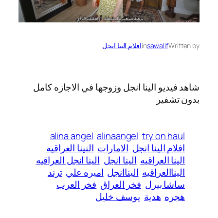
Written by
sawalif
in
افلام الينا انجل
شاهد فيديو الينا انجل وزوجها في الاجازه كامل
بدون تشفير
alina angel
alinaangel
try on haul
افلام الينا انجل
الامارات
النينا العراقيه
الينا العراقيه
الينا انجل
الينا انجل العراقيه
اليناالعراقيه
اليناانجل
اميره علي
ترند
ساشا بيرل
فخر العراق
فخر العرب
هجره
هدية
يوسف خليل