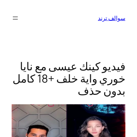
تخطى
إلى
سوالف ترند
المحتوى
فيديو كينك عيسى مع نايا
خوري واية خلف +18 كامل
بدون حذف