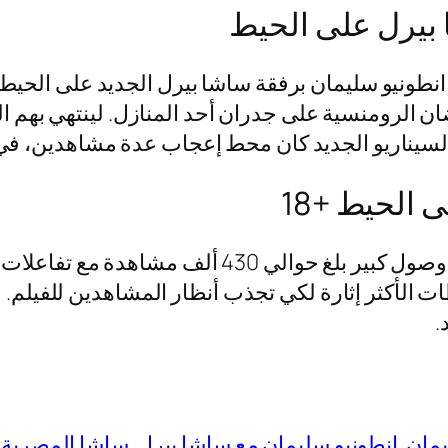
 بيرل على الحيط
ونيو سليمان برفقة ساشا بيرل الجديد على الحيط من
ضان الرومنسية على جدران أحد المنازل. لينتهي بهم 
السيناريو الجديد كان محط إعجاب عدة مشاهدين، في
 الحيط +18
حقق فيديو ساشا بيرل مع انطونيو على الحيط وصول كب
إبراز اللقطات الأكثر إثارة لكي تجذب أنظار المشاهدين ل
.
يمان
انطونيو سليمان مع ساشا بيرل
ساشا المصرية