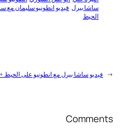
ساشا بيرل
فيديو انطونيو سليمان مع س
الحيط
←
فيديو ساشا بيرل مع انطونيو على الحيط +18 كامل بدون تغبيش
Comments