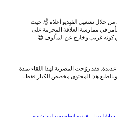
 خلال تشغيل الفيِديو أعلاه ☝️. حيث
الأمر في ممارسة العلاقة المحرمة على
 كونه غريب وخارج عن المألوف 😍.
ير بلغ حوالي 430 ألف مشاهدة مع تفاعلات عديدة. فقد روّجت المصرية لهذا اللقاء بمدة
لفيلم. وبالطبع هذا المحتوى مخصص للكبار فقط،
ساشا بيرل
فيديو انطونيو سليمان مع