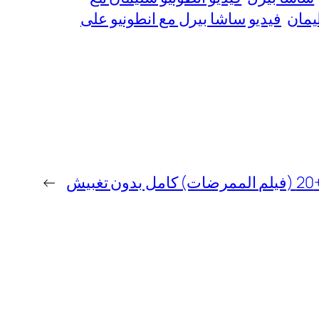
يمان
فيديو ساشا بيرل مع انطونيو على
ش
→