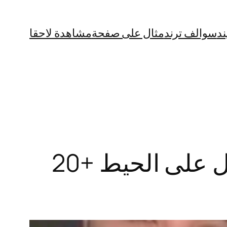
ند
سوالف ترند
مثال على صفحة
مشاهدة لاحقا
“سااخن” فيديو انطونيو سليمان مع ساشا بيرل على الحيط +20