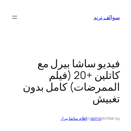
تخطى
إلى
سوالف ترند
المحتوى
فيديو ساشا بيرل مع
كاتلين +20 (فيلم
الممرضات) كامل بدون
تغبيش
Written by
salma
in
افلام ساشا بيرل