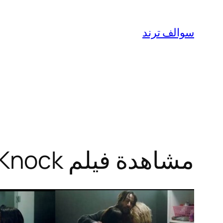
تخطى
إلى
سوالف ترند
المحتوى
مشاهدة فيلم Knock Knock مترجم كامل