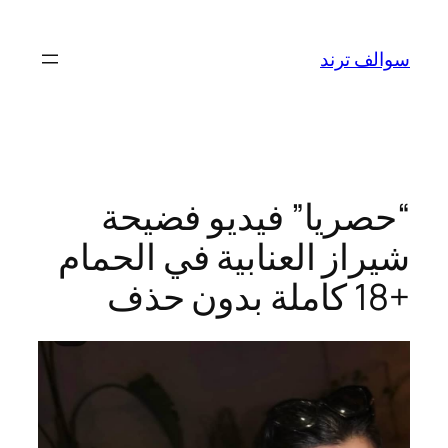
تخطى
إلى
سوالف ترند
المحتوى
“حصريا” فيديو فضيحة
شيراز العنابية في الحمام
+18 كاملة بدون حذف