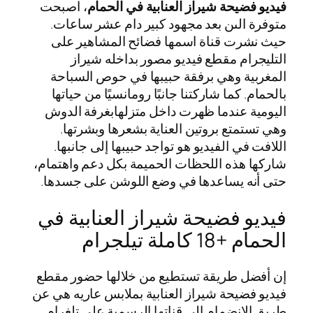
فيديو فضيحة شيراز العنابية في الحمام
، اصبحت
متوفرة الىن بعد مجهود كبير دام عشر ساعات.
حيث نشرت قناة اسمها فضائح المشاهير على
التليجرام مقطع فيديو مصور بداخله شيراز
المغربية وهي برفقة حبيبها في حوص السباحة
بالحمام. كما شاركتنا جانبًا رومانسيًا من حياتها
اليومية عندما ظهرت داخل متزلهابغرفة الدوش
وهي تستمتع بروتين العناية بشعرها وبشرتها.
اللافت في الفيديو هو تواجد حبيبها إلى جانبها.
شاركها هذه اللحظات الحميمة بكل دعم واهتمام،
حتى أنه يساعدها في وضع اللوشن على جسدها.
فيديو فضيحة شيراز العنابية في
الحمام +18 كاملة تيلجرام
إن أفضل طريقة تستطيع من خلالها حضور مقطع
فيديو فضيحة شيراز العنابية بملابس عاريه هي عن
طريق الانضمام إلى قناتها الرسمية على تلغرام.