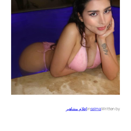
Written by
salma
in
افلام مشاهير