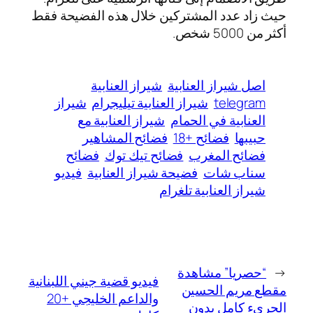
حيث زاد عدد المشتركين خلال هذه الفضيحة فقط
أكثر من 5000 شخص.
اصل شيراز العنابية
شيراز العنابية
telegram
شيراز العنابية تيليجرام
شيراز
العنابية في الحمام
شيراز العنابية مع
حبيبها
فضائح +18
فضائح المشاهير
فضائح المغرب
فضائح تيك توك
فضائح
سناب شات
فضيحة شيراز العنابية
فيديو
شيراز العنابية تلغرام
←
“حصريا” مشاهدة
فيديو قضية جيني اللبنانية
مقطع مريم الحسين
والداعم الخليجي +20
الجريء كامل بدون