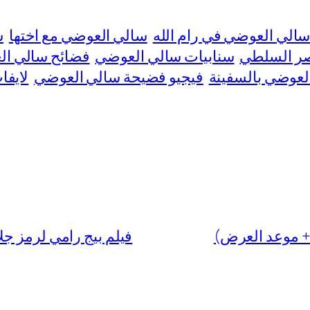
الي العوضي في رام الله
سالي العوضي مع اختها
س
صر السلطي
سنابيات سالي العوضي
فضائح سالي ا
لعوضي بالسفينة
فيجيو فضيحة سالي العوضي
لايف
فيلم بيج رامي لرمز جلال 2025: (قصته + أبطاله + موعد