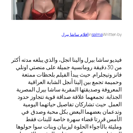
Written by
salma
in
افلام ساشا بيرل
فيديو ساشا بيرل والينا انجل، والذي يبلغه مدته أكثر
من 30 دقيقة رومانسية جميلة على منصتي اونلي
فانز وتيجلرام. حيث يبدأ الفيلم بلحظات ممتعة
وحميمة تجمع بين إلينا أنجل الشابة العراقية
المعروفة وصديقتها المقربة ساشا بيرل المصرية
الجذابة. تجمعهما علاقة صداقة قوية تتجاوز حدود
العمل. حيث تشاركان تفاصيل حياتهما اليومية
وتدعمان بعضهما البعض بكل محبة وصدق. في
الأمس قررتا قضاء سهرة خاصة للبنات فقط
ومليئة بالأجواء الحلوة ليزبيان وبنات سوا حولوها