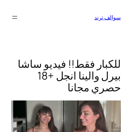
تخطى
إلى
سوالف ترند
المحتوى
للكبار فقط!! فيديو ساشا
بيرل والينا انجل +18
حصري مجانا