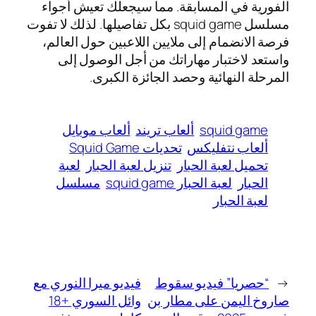
الفورية في المسابقة. مما سيجعلك تعيش أجواء
مسلسل squid game بكل تفاصيلها. لذلك لا تفوت
فرصة الانضمام إلى ملايين اللاعبين حول العالم،
واستعد لاختبار مهاراتك من أجل الوصول إلى
المرحلة النهائية وحصد الجائزة الكبرى.
squid game
ألعاب تريند
ألعاب موبايل
ألعاب نتفليكس
تحديات Squid Game
تحميل لعبة الحبار
تنزيل لعبة الحبار
لعبة
الحبار
لعبة الحبار squid game
مسلسل
لعبة الحبار
←
“حصريا” فيديو سقوط
فيديو ميرا النوري مع
صاروخ اليمن على مطار بن
وائل السوري +18