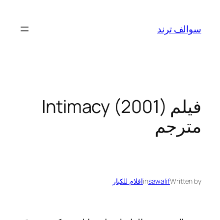
تخطى
إلى
سوالف ترند
المحتوى
فيلم Intimacy (2001)
مترجم
Written by
sawalif
in
افلام للكبار