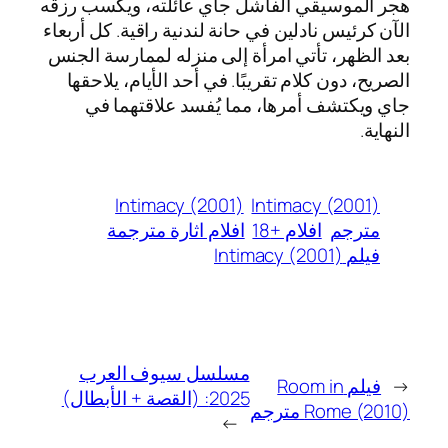
هجر الموسيقي الفاشل جاي عائلته، ويكسب رزقه
الآن كرئيس نادلين في حانة لندنية راقية. كل أربعاء
بعد الظهر، تأتي امرأة إلى منزله لممارسة الجنس
الصريح، دون كلام تقريبًا. في أحد الأيام، يلاحقها
جاي ويكتشف أمرها، مما يُفسد علاقتهما في
النهاية.
Intimacy (2001)
Intimacy (2001)
مترجم
افلام +18
افلام اثارة مترجمة
فيلم Intimacy (2001)
مسلسل سيوف العرب
←
فيلم Room in
2025: (القصة + الأبطال)
Rome (2010) مترجم
→