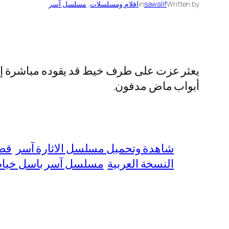
Written by
sawalif
in
افلام ومسلسلات
, 
مسلسل آسر
يعثر عزت على طرف خيط قد يقوده مباشرة إلى 
أبواب ماض مدفون.
شاهدة وتحميل مسلسل الاثارة آسر
قص
النسخة العربية
مسلسل آسر باسل خيا