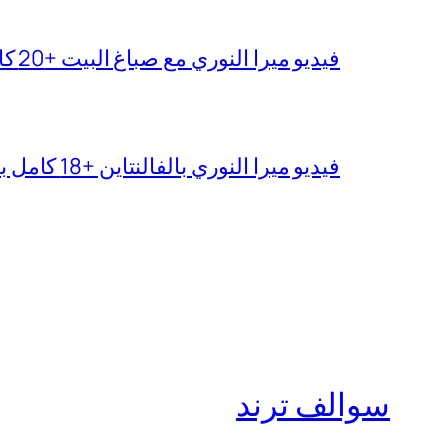
فيديو ميرا النوري مع صباغ البيت +20 كامل بجودة عالية
فيديو ميرا النوري بالفالنتاين +18 كامل بدون تغبيش
سوالف ترند