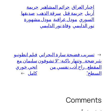
اخبار العراق
جرائم المشاهير
جريمة
أربيل
جريمة قتل
سرقة الذهب
صديقها
السوري
مودل عراقية
مودل مشهورة
نور الدليمي
وفاة نور الدليمي
←
تسريب فضيحة سارة البحراني
فيلم انطونيو
يثير ضجة.. وتنهار باكية: “لا تشوفون
سليمان مع
المقطع.. راح أذب نفسي من
انجي خوري
السطح”
كامل
→
Comments