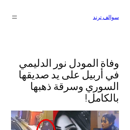
تخطى
إلى
سوالف ترند
المحتوى
وفاة المودل نور الدليمي
في أربيل على يد صديقها
السوري وسرقة ذهبها
بالكامل!