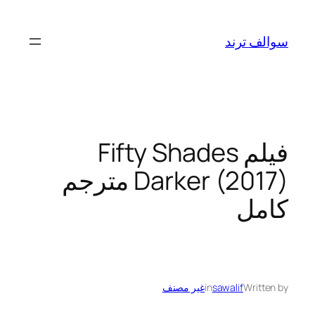
تخطى
إلى
سوالف ترند
المحتوى
فيلم Fifty Shades
Darker (2017) مترجم
كامل
Written by
sawalif
in
غير مصنف