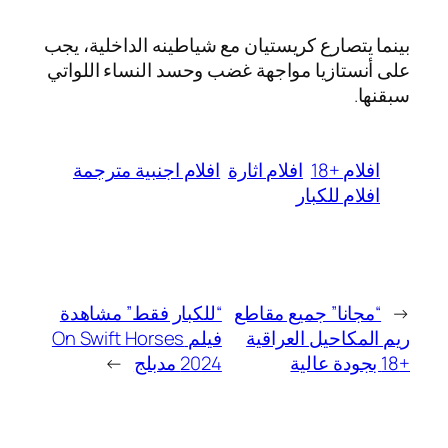
بينما يتصارع كريستيان مع شياطينه الداخلية، يجب
على أنستازيا مواجهة غضب وحسد النساء اللواتي
سبقنها.
افلام +18
افلام اثارة
افلام اجنبية مترجمة
افلام للكبار
←
“مجانا” جميع مقاطع
“للكبار فقط” مشاهدة
ريم المكاحيل العراقية
فيلم On Swift Horses
+18 بجودة عالية
2024 مدبلج
→