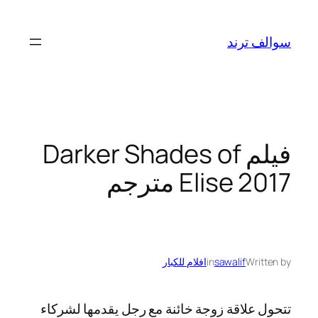
تخطى
إلى
سوالف ترند
المحتوى
فيلم Darker Shades of
Elise 2017 مترجم
Written by
sawalif
in
افلام للكبار
تتحول علاقة زوجة خائنة مع رجل يقدمها لشركاء