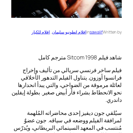
Written by
sawalif
in
افلام انطونيو سليمان
, 
افلام للكبار
شاهد فيلم Sitcom 1998 مترجم كامل
فيلم ساخر فرنسي سريالي من تأليف وإخراج
فرانسوا أوزون. يتناول الفيلم التدهور الأخلاقي
لعائلة مرموقة من الضواحي، والتي يبدأ انحدارها
نحو الانحطاط بشراء فأر أبيض صغير. بطولة إيفلين
داندري.
سيُلقي جون ديفيز إحدى محاضراته المُلهمة
لمرافقة الفيلم ووضعه في سياقه. جون عضوٌ
مُنتسب في المعهد السينمائي البريطاني، ويُدرّس