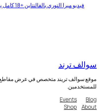
فيديو ميرا النوري بالفالنتاين +18 كامل بدون تغبيش
سوالف ترند
موقع سوالف تريند متخصص في عرض مقاطع الفيد
للمستخدمين.
Events
Blog
Shop
About