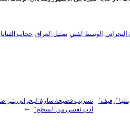
البحراني
الوسط الفني
تمثيل العراق
حجاب الفنانا
الحمل وابنتها “رفيف”
تسريب فضيحة سارة البحراني يثير ضجة.
أذب نفسي من السطح”
→