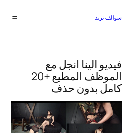
تخطى
إلى
سوالف ترند
المحتوى
فيديو الينا انجل مع
الموظف المطيع +20
كامل بدون حذف