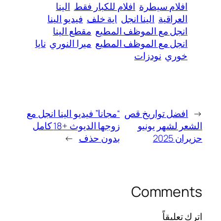
افلام سيطرة
افلام للكبار فقط
الينا
العراقية
الينا انجل
اية خلف
فيديو الينا
انجل مع الموظف المطيع
مقطع الينا
انجل مع الموظف المطيع
ميرا النوري
نايا
خوري
نودزات
←
افضل تواريخ قص
“مجانا” فيديو الينا انجل مع
الشعر لشهر يونيو
زوجها الديوث +18 كامل
حزيران 2025
بدون حذف
→
Comments
اترك تعليقاً