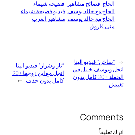
الحاج
فضائح مشاهير
فضيحة شيماء
الحاج مع خالد يوسف
فيديو فضيحة شيماء
الحاج مع خالد يوسف
مشاهير العرب
منى فاروق
←
“ساخن” فيديو الينا
“نار وشرار” فيديو الينا
انجل ويوسف خليل في
انجل مع ابن زوجها +20
الحفلة +20 كامل بدون
كامل بدون حذف
→
تغبيش
Comments
اترك تعليقاً