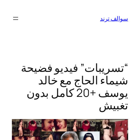
تخطى
إلى
سوالف ترند
المحتوى
“تسريبات” فيديو فضيحة
شيماء الحاج مع خالد
يوسف +20 كامل بدون
تغبيش