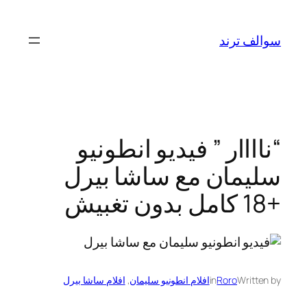
تخطى
إلى
سوالف ترند
المحتوى
“ناااار ” فيديو انطونيو
سليمان مع ساشا بيرل
+18 كامل بدون تغبيش
Written by
Roro
in
افلام انطونيو سليمان
, 
افلام ساشا بيرل