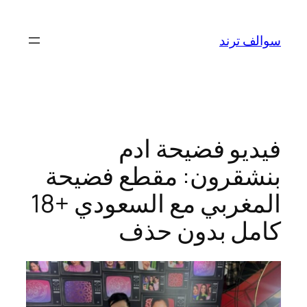
تخطى
إلى
سوالف ترند
المحتوى
فيديو فضيحة ادم
بنشقرون: مقطع فضيحة
المغربي مع السعودي +18
كامل بدون حذف