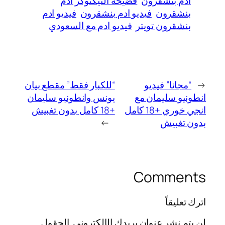
ادم بنشقرون
فضيحة التيكتوكر ادم
بنشقرون
فيديو ادم بنشقرون
فيديو ادم
بنشقرون تويتر
فيديو ادم مع السعودي
←
“مجانا” فيديو
“للكبار فقط” مقطع بيان
انطونيو سليمان مع
يونس وانطونيو سليمان
انجي خوري +18 كامل
+18 كامل بدون تغبيش
بدون تغبيش
→
Comments
اترك تعليقاً
لن يتم نشر عنوان بريدك الإلكتروني.
الحقول