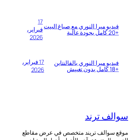
17
فيديو ميرا النوري مع صباغ البيت
فبراير،
+20 كامل بجودة عالية
2026
17 فبراير،
فيديو ميرا النوري بالفالنتاين
+18 كامل بدون تغبيش
2026
سوالف ترند
موقع سوالف تريند متخصص في عرض مقاطع