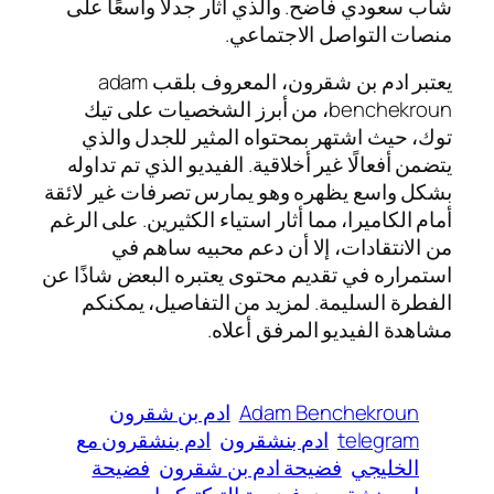
شاب سعودي فاضح. والذي أثار جدلاً واسعًا على
منصات التواصل الاجتماعي.
يعتبر ادم بن شقرون، المعروف بلقب adam
benchekroun، من أبرز الشخصيات على تيك
توك، حيث اشتهر بمحتواه المثير للجدل والذي
يتضمن أفعالًا غير أخلاقية. الفيديو الذي تم تداوله
بشكل واسع يظهره وهو يمارس تصرفات غير لائقة
أمام الكاميرا، مما أثار استياء الكثيرين. على الرغم
من الانتقادات، إلا أن دعم محبيه ساهم في
استمراره في تقديم محتوى يعتبره البعض شاذًا عن
الفطرة السليمة. لمزيد من التفاصيل، يمكنكم
مشاهدة الفيديو المرفق أعلاه.
Adam Benchekroun
ادم بن شقرون
telegram
ادم بنشقرون
ادم بنشقرون مع
الخليجي
فضيحة ادم بن شقرون
فضيحة