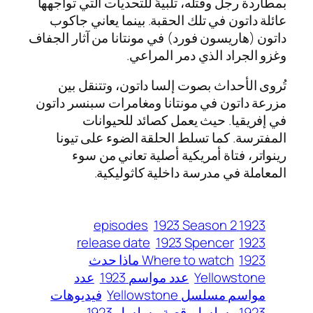
بمطاردة رجل وقتله، تلبيةً للتحديات التي تواجهها
عائلة داتون في تلك الحقبة. بينما يعاني جاكوب
داتون (هاريسون فورد) في مونتانا من آثار الجفاف
وغزو الجراد الذي دمر المراعي.
تُروى الأحداث بصوت إلسا داتون، وتتنقل بين
مزرعة داتون في مونتانا ومغامرات سبنسر داتون
في إفريقيا. حيث يعمل كصائد للحيوانات
المفترسة. كما تسلط الحلقة الضوء على تيونا
رينواتر، فتاة أمريكية أصلية تعاني من سوء
المعاملة في مدرسة داخلية كاثوليكية.
1923 Season 2
1923 episodes
release date
1923 Spencer
1923
1923 ماذا حدث
Where to watch
Yellowstone
عدد مواسم 1923
عدد
مواسم مسلسل Yellowstone
فيديوهات
1923 مسلسل
قصة مسلسل 1923