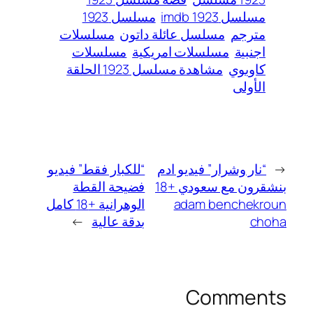
مسلسل 1923 imdb
مسلسل 1923
مترجم
مسلسل عائلة داتون
مسلسلات
اجنبية
مسلسلات امريكية
مسلسلات
كاوبوي
مشاهدة مسلسل 1923 الحلقة
الأولى
←
“نار وشرار” فيديو ادم
“للكبار فقط” فيديو
بنشقرون مع سعودي +18
فضيحة القطة
adam benchekroun
الوهرانية +18 كامل
choha
بدقة عالية
→
Comments