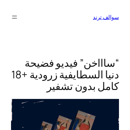
تخطى
إلى
سوالف ترند
المحتوى
“ساااخن” فيديو فضيحة
دنيا السطايفية زرودية +18
كامل بدون تشفير