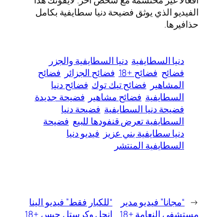
الفيديو الذي يوثق فضيحة دنيا سطايفية بكامل
حذافيرها.
دنيا السطايفية
دنيا السطايفية والجزر
فضائح
فضائح +18
فضائح الجزائر
فضائح
المشاهير
فضائح تيك توك
فضائح دنيا
السطايفية
فضائح مشاهير
فضيحة جديدة
فضيحة دنيا السطايفية
فضيحة دنيا
السطايفية تعرض قنفودها للبيع
فضيحة
دنيا سطايفية بني عزيز
فيديو دنيا
السطايفية المنتشر
←
“مجانا” فيديو مدير
“للكبار فقط” فيديو الينا
مستشفى النعامة +18
انجل وكرستل جيس +18