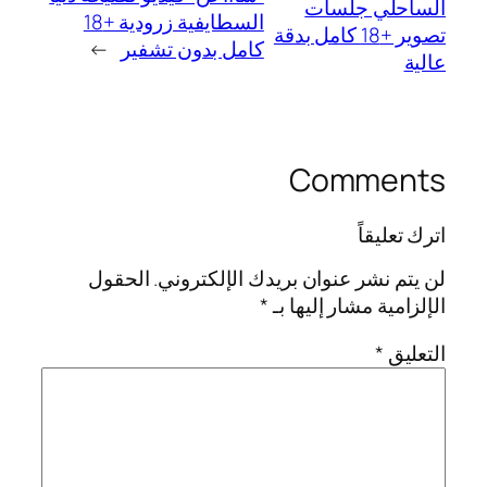
الساحلي جلسات
السطايفية زرودية +18
تصوير +18 كامل بدقة
كامل بدون تشفير
→
عالية
Comments
اترك تعليقاً
لن يتم نشر عنوان بريدك الإلكتروني.
الحقول
الإلزامية مشار إليها بـ
*
التعليق
*