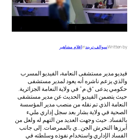
Written by
سوالف تريند
in
افلام مشاهير
فيديو مدير مستشفى النعامة، الفيديو المسرب
والذي يزعم ناشره أنه يعود لمدير مستشفى
حكومي يدعى “ق.م.” في ولاية النعامة الجزائرية.
حيث يتضمن الفيديو الحديث عن مدير مستشفى
النعامة الذي تم نقله من منصب مدير المؤسسة
الصحية في ولاية بشار بعد سجل إداري مليء
بالفساد. حيث وجهت العديد من التهم له ولعل من
أبرزها التحرش الجن…ي بالممرضات. إلى جانب
الفساد الإداري واستخدام نفوذه وسلطته في