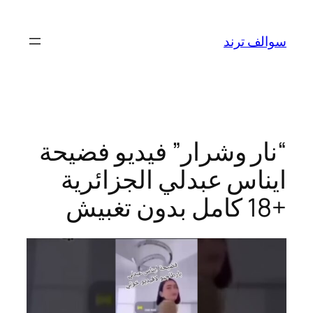
تخطى
إلى
سوالف ترند
المحتوى
“نار وشرار” فيديو فضيحة
ايناس عبدلي الجزائرية
+18 كامل بدون تغبيش