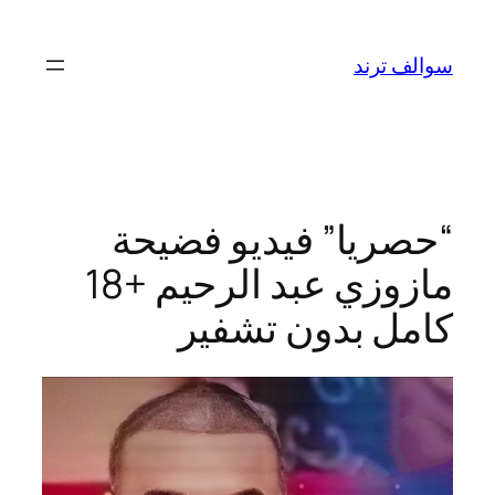
تخطى
إلى
سوالف ترند
المحتوى
“حصريا” فيديو فضيحة
مازوزي عبد الرحيم +18
كامل بدون تشفير