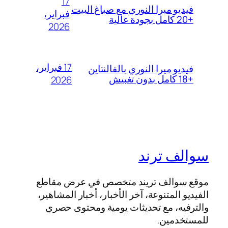
17
فيديو ميرا النوري مع صباغ البيت
فبراير،
+20 كامل بجودة عالية
2026
17 فبراير،
فيديو ميرا النوري بالفالنتاين
+18 كامل بدون تغبيش
2026
سوالف ترند
موقع سوالف تريند متخصص في عرض مقاطع
الفيديو المتنوعة، آخر الأخبار، أخبار المشاهير،
والترفيه، مع تحديثات يومية ومحتوى حصري
للمستخدمين.