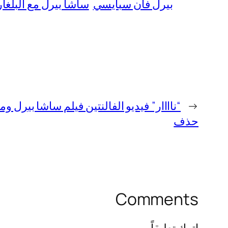
بيرل فان سبايسي
ساشا بيرل مع البلغار
←
حذف
Comments
اترك تعليقاً