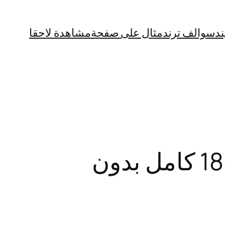
ند
سوالف ترند
مثال على صفحة
مشاهدة لاحقا
“للكبار فقط” فيديو ساشا بيرل مع البلغارية +18 كامل بدون