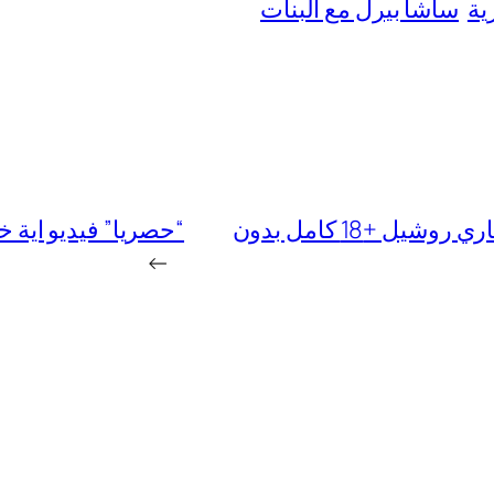
ية
ساشا بيرل مع البنات
“ناااار” فيديو الفالنتين فيلم ساشا بيرل وماري روشيل +18 كامل بدون
“حصريا” فيديو اية خلف مع جو
→