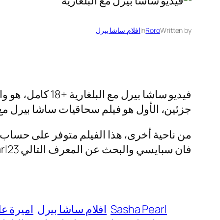
Written by
Roro
in
افلام ساشا بيرل
فيديو ساشا بيرل 
جزئين، الأول هو فيلم سحاقيات ساشا بيرل مع ا
فان سبايسي والبحث عن المعرف التالي sashapearl23. وهكذا ستتسنى لك فرصة الوصول إلى افلام اميرة علي.
Sasha Pearl
افلام ساشا بيرل
اميرة ع