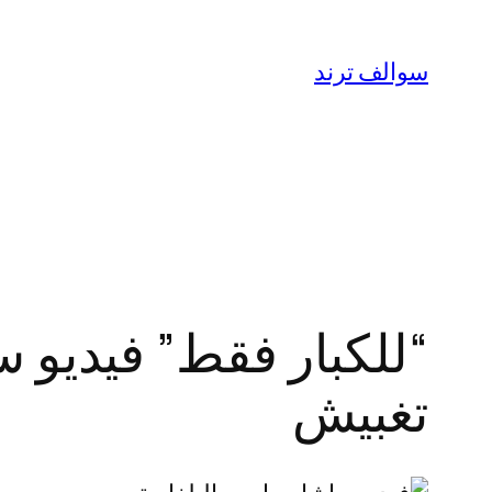
تخطى
إلى
سوالف ترند
المحتوى
تغبيش