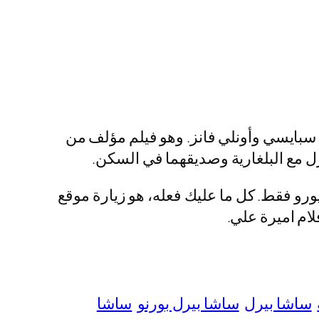
عًا ما على فان سبايسي وأونلي فانز. وهو فيلم مؤلف من
رل مع البلغارية وصديقهما في السكن.
ناحية أخرى، هذا الفيلم متوفر على حساب فان سبايسي ساشا بيرل مقابل مبلغ مالي قدره 36 يورو فقط. كل ما عليك فعله، هو زيارة موقع
ساشا بيرل
ساشا بيرل بورنو
ساشا