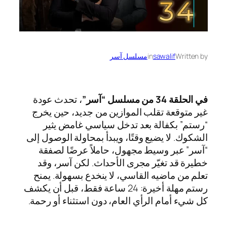
Written by
sawalif
in
مسلسل آسر
في الحلقة 34 من مسلسل “آسر”
، تحدث عودة
غير متوقعة تقلب الموازين من جديد، حين يخرج
“رستم” بكفالة بعد تدخل سياسي غامض يثير
الشكوك. لا يضيع وقتًا، ويبدأ بمحاولة الوصول إلى
“آسر” عبر وسيط مجهول، حاملاً عرضًا لصفقة
خطيرة قد تغيّر مجرى الأحداث. لكن آسر، وقد
تعلم من ماضيه القاسي، لا ينخدع بسهولة. يمنح
رستم مهلة أخيرة: 24 ساعة فقط، قبل أن يكشف
كل شيء أمام الرأي العام، دون استثناء أو رحمة.