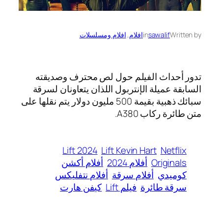
Written by
sawalif
in
افلام
, 
افلام ومسلسلات
تدور أحداث الفيلم حول لص محترف وصديقته
السابقة عميلة الإنتربول اللذان يتعاونان لسرقة
سبائك ذهبية بقيمة 500 مليون دولار يتم نقلها على
متن طائرة ركاب A380.
Lift 2024
Lift Kevin Hart
Netflix
Originals
أفلام 2024
أفلام أكشن
كوميدي
أفلام سرقة
أفلام نتفليكس
سرقة طائرة
فيلم Lift
كيفن هارت