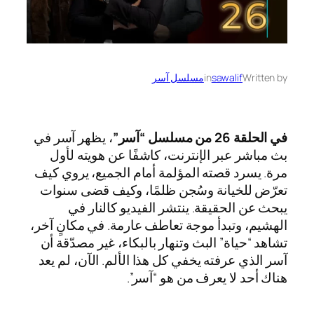
Written by
sawalif
in
مسلسل آسر
في الحلقة 26 من مسلسل “آسر”
، يظهر آسر في
بث مباشر عبر الإنترنت، كاشفًا عن هويته لأول
مرة. يسرد قصته المؤلمة أمام الجميع، يروي كيف
تعرّض للخيانة وسُجن ظلمًا، وكيف قضى سنوات
يبحث عن الحقيقة. ينتشر الفيديو كالنار في
الهشيم، وتبدأ موجة تعاطف عارمة. في مكانٍ آخر،
تشاهد “حياة” البث وتنهار بالبكاء، غير مصدّقة أن
آسر الذي عرفته يخفي كل هذا الألم. الآن، لم يعد
هناك أحد لا يعرف من هو “آسر”.