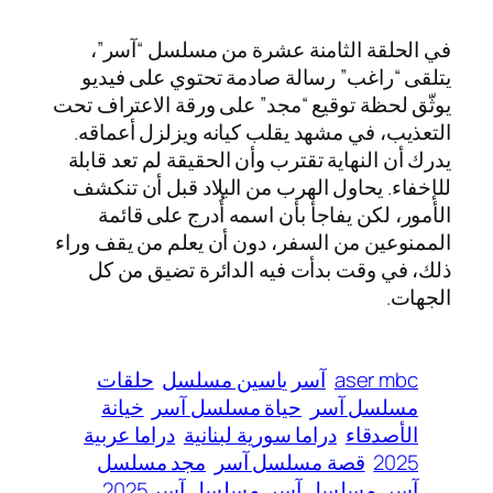
في الحلقة الثامنة عشرة من مسلسل “آسر”،
يتلقى “راغب” رسالة صادمة تحتوي على فيديو
يوثّق لحظة توقيع “مجد” على ورقة الاعتراف تحت
التعذيب، في مشهد يقلب كيانه ويزلزل أعماقه.
يدرك أن النهاية تقترب وأن الحقيقة لم تعد قابلة
للإخفاء. يحاول الهرب من البلاد قبل أن تنكشف
الأمور، لكن يفاجأ بأن اسمه أُدرج على قائمة
الممنوعين من السفر، دون أن يعلم من يقف وراء
ذلك، في وقت بدأت فيه الدائرة تضيق من كل
الجهات.
aser mbc
آسر ياسين مسلسل
حلقات
مسلسل آسر
حياة مسلسل آسر
خيانة
الأصدقاء
دراما سورية لبنانية
دراما عربية
2025
قصة مسلسل آسر
مجد مسلسل
آسر
مسلسل آسر
مسلسل آسر 2025