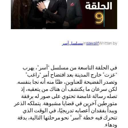
Written by
sawalif
in
مسلسل آسر
في الحلقة التاسعة من مسلسل “آسر”، يهرب
“عزت” خارج المدينة بعد افتضاح أمر “راغب”
وتصدر الفضيحة للعناوين، ظنًا منه أنه نجا بنفسه.
لكن سرعان ما يكتشف أن هناك من يتعقبه، إذ
تصله رسالة غامضة تحتوي على صور له برفقة
متورطين آخرين في قضايا مشبوهة. يتملكه الذعر
ويبدأ بفقدان أعصابه تدريجيًا، في الوقت الذي
تتحرك فيه خطة “آسر” نحو مرحلتها التالية، بدقة
ودهاء.