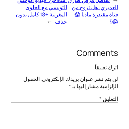
←
تفاصل مرض طارق
“ساااخن” فيديو الوحش
العميري: هل تزوج من
التونسي مع الحلوى
فتاة مقتدرة ماديا 😱
المغربية +18 كامل بدون
😱؟
حذف
→
Comments
اترك تعليقاً
لن يتم نشر عنوان بريدك الإلكتروني.
الحقول
الإلزامية مشار إليها بـ
*
التعليق
*