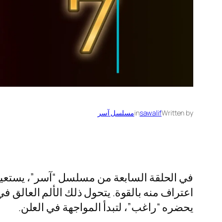
Written by
sawalif
in
مسلسل آسر
في الحلقة السابعة من مسلسل “آسر”، يستعيد آ
اعتراف منه بالقوة. يتحول ذلك الألم العالق في
يحضره “راغب”، لتبدأ المواجهة في العلن.