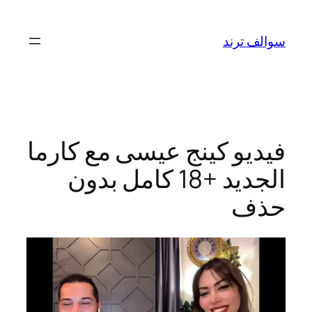
تخطى
إلى
سوالف ترند
المحتوى
فيديو كينج عيسى مع كارما
الجديد +18 كامل بدون
حذف