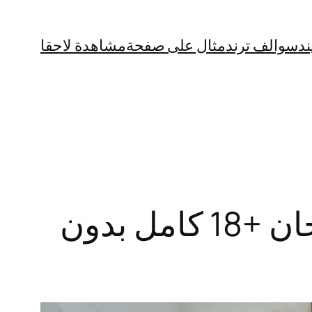
ند
سوالف ترند
مثال على صفحة
مشاهدة لاحقا
“ساخن” فيديو الوحش التونسي مع ياسمين خان +18 كامل بدون