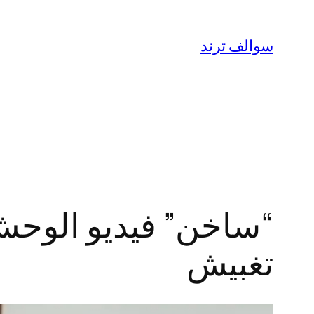
تخطى
إلى
سوالف ترند
المحتوى
تغبيش