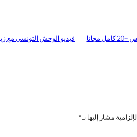
مجانا
فيديو الوحش التونسي مع زين ووكر والأم
إلزامية مشار إليها بـ
*