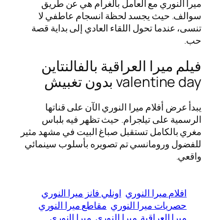
ميرا النوري مع العامل بالغرام هي عن طريق
سوالف. حيث يجسد لحظة انسجام عاطفي لا
تنسى، عندما تحول اللقاء العادي إلى بداية قصة
حب.
فيلم ميرا العراقية بالفالنتاين
valentine day بدون تغبيش
يبدأ عرض أفلام ميرا النوري الآن على قناتها
الرسمية على تيلجرام. حيث تظهر فيه بلباس
مغري بالكامل تستقبل صباغ البيت في مشهد مثير
للفضول ورومانسي تم تصويره بأسلوب سينمائي
واقعي.
افلام ميرا النوري
اونلي فانز ميرا النوري
حصريات ميرا النوري
مقاطع ميرا النوري
ميرا العراقية
ميرا النوري
ميرا النوري