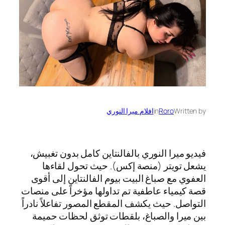
Written by
Roro
in
افلام ميرا النوري
فيديو ميرا النوري بالفالنتاين كامل بدون تغبيش،
يشعل تويتر (منصة إكس). حيث تحول لقاءها
العفوي مع صباغ البيت بيوم الفالنتاين إلى أقوى
قصة كيمياء عاطفية تم تداولها مؤخراً على منصات
التواصل. حيث يكشف المقطع المصور تفاعلاً نادراً
بين ميرا والصباغ، بلقطات توثق لحظات حميمة