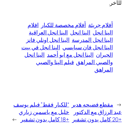
للأخر.
أفلام جريئة
أفلام مخصصة للكبار
افلام
الينا انجل
الينا انجل
الينا انجل العراقية
الينا انجل المدرسة
الينا انجل اونلي فانز
الينا انجل فان سبايسي
الينا انجل في بيت
الجيران
الينا انجل مع ابو أحمد
الينا انجل
والصبي المراهق
فيلم الينا والصبي
المراهق
←
مقطع فضيحه هدير
“للكبار فقط” فيلم يوسف
عبد الرزاق مع الدكتور
خليل مع ياسمين زباري
+20 كامل بدون تشفير
+18 كامل بدون تشفير
→