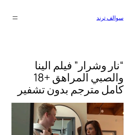
تخطى
إلى
سوالف ترند
المحتوى
“نار وشرار” فيلم الينا
والصبي المراهق +18
كامل مترجم بدون تشفير