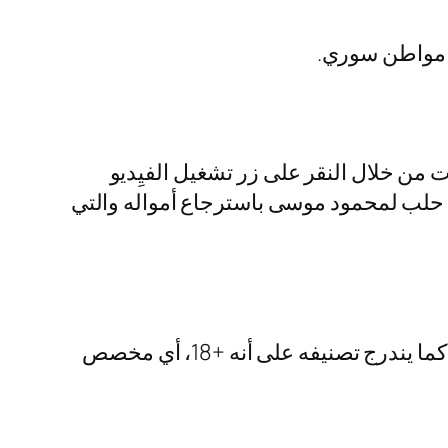
ع مواطن سوري.
ن خلال النقر على زر تشغيل الفيِديو
نة حلب لمحمود موسى باسترجاع أمواله والتي
يعتبر مقطع فضيحه محمود موسى جديد، وذلك كون المقطع الصوتي تم تسرييه منذ يوم واحد فقط. كما يندرج تصنيفه على أنه +18، أي مخصص