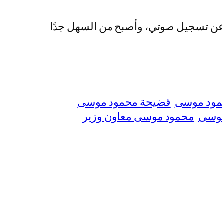
عن تسجيل صوتي، وأصبح من السهل جدًا
مود موسى
فضيحة محمود موسى
وسى
محمود موسى معاون وزير