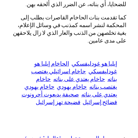
للضحايا، أي بناته، عن الضرر الذي ألحقه بهن.
كما تقدمت بنات الحاخام القاصرات بطلب إلى
المحكمة لنشر اسمه كمذنب في وسائل الإعلام،
بغية تخلصهن من الذنب والعار الذي لا زال يلاحقهن
على مدى عامين.
إيليا هو غودليفسكي
الحاخام إيليا هو
غودليفسكي
حاخام اسرائيلي يغتصب
بناته
حاخام يعتدي على بناته
حاخام
يغتصب بناته
حاخام يهودي
حاخام يهودي
يعتدي على بناته
صحيفة يديعوت أحرونوت
فضائح إسرائيل
فضيحة تهز إسرائيل