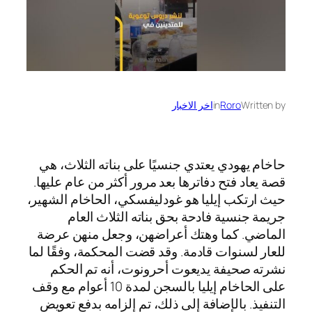
Written by
Roro
in
اخر الاخبار
حاخام يهودي يعتدي جنسيًا على بناته الثلاث، هي
قصة يعاد فتح دفاترها بعد مرور أكثر من عام عليها.
حيث ارتكب إيليا هو غودليفسكي، الحاخام الشهير،
جريمة جنسية فادحة بحق بناته الثلاث العام
الماضي. كما وهتك أعراضهن، وجعل منهن عرضة
للعار لسنوات قادمة. وقد قضت المحكمة، وفقًا لما
نشرته صحيفة يديعوت أحرونوت، أنه تم الحكم
على الحاخام إيليا بالسجن لمدة 10 أعوام مع وقف
التنفيذ. بالإضافة إلى ذلك، تم إلزامه بدفع تعويض