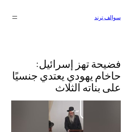
تخطى
إلى
سوالف ترند
المحتوى
فضيحة تهز إسرائيل:
حاخام يهودي يعتدي جنسيًا
على بناته الثلاث