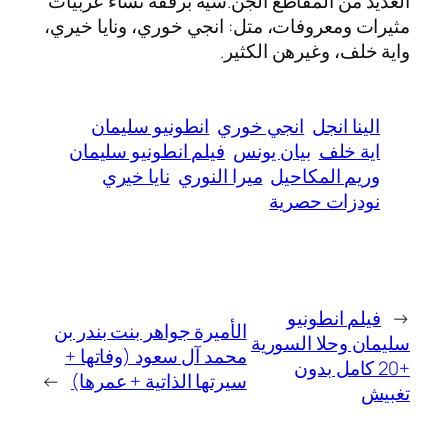
العديد من المقاطع الجن.سية برفقة نساء عربيات
مثيرات ومعروفات، متل: انجي خوري، ونايا خيري،
واية خلف، وغيرهن الكثير.
الينا انجل
انجي خوري
انطونيو سليمان
اية خلف
بيان يونس
فيلم انطونيو سليمان
وريم المكاحيل
ميرا النوري
نايا خيري
نودزات حصرية
←
فيلم انطونيو
الأميرة جواهر بنت بندر بن
سليمان وحلا السورية
محمد آل سعود (وفاتها +
+20 كامل بدون
سيرتها الذاتية + عمرها)
→
تغبيش