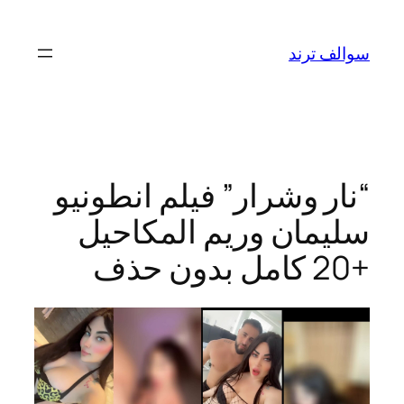
تخطى
إلى
سوالف ترند
المحتوى
“نار وشرار” فيلم انطونيو
سليمان وريم المكاحيل
+20 كامل بدون حذف